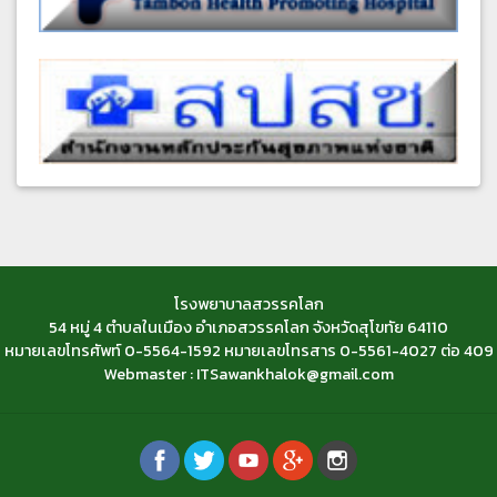
โรงพยาบาลสวรรคโลก
54 หมู่ 4 ตำบลในเมือง อำเภอสวรรคโลก จังหวัดสุโขทัย 64110
หมายเลขโทรศัพท์ 0-5564-1592 หมายเลขโทรสาร 0-5561-4027 ต่อ 409
Webmaster : ITSawankhalok@gmail.com